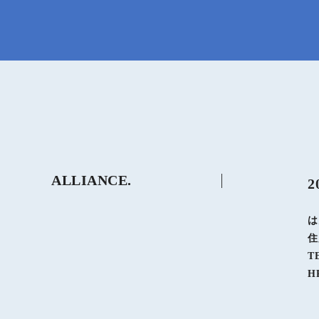
ALLIANCE.
は
住
T
H