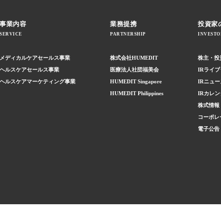
事業内容
業務提携
投資家
SERVICE
PARTNERSHIP
INVESTO
メディカルケアセールス事業
株式会社HUMEDIT
株主・投
ヘルスケアセールス事業
医療法人社団福美会
IRライ
ヘルスケアマーケティング事業
HUMEDIT Singapore
IRニュー
HUMEDIT Philippines
IRカレ
株式情報
コーポレ
電子公告