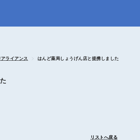
KUアライアンス
はんど薬局しょうげん店と提携しました
した
リストへ戻る