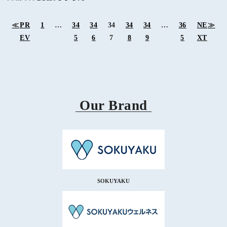
≪
PR
1
…
34
34
34
34
34
…
36
NE
≫
EV
5
6
7
8
9
5
XT
Our Brand
SOKUYAKU